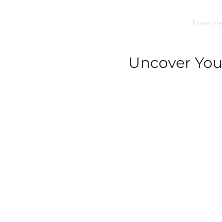
BEN STEENSTRA
Praat me
Uncover You