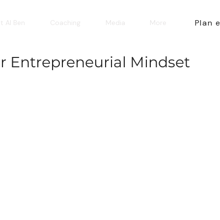
Plan 
t AI Ben
Coaching
Media
More
r Entrepreneurial Mindset