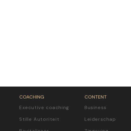
COACHING
CONTENT
Executive coaching
Business
Stille Autoriteit
Leiderschap
Revitaliseer
Zingeving