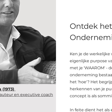
Ontdek het
Ondernem
Ken je de werkelijke 
eigenlijke purpose 
met je 'WAAROM' - d
onderneming bestaat? 
het 'hoe'? Het begr
herkennen van je pur
a (1973)
auteur en executive coach
concept is als somm
In feite dient het a