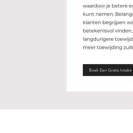
waardoor je betere e
kunt nemen. Belangr
klanten begrijpen wa
betekenisvol vinden,
langdurigere toewijd
meer toewijding zull
Boek Een Gratis Intake