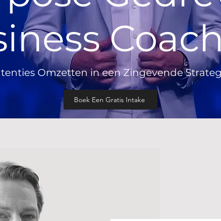
iness Coac
ntenties Omzetten in een Zingevende Strateg
Boek Een Gratis Intake