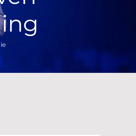
hing
ie