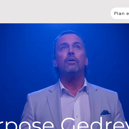
Plan 
t AI Ben
Coaching
Media
More
rpose Gedre