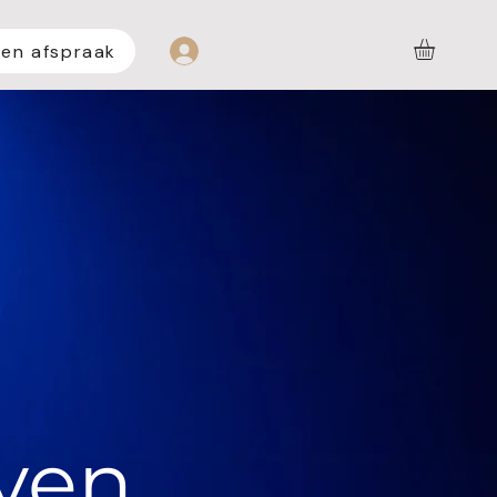
een afspraak
Inloggen
ven