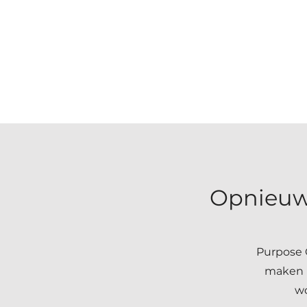
Opnieuw
Purpose 
maken m
wo