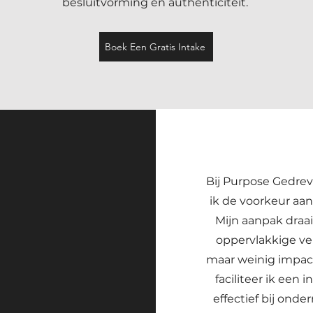
besluitvorming en authenticiteit.
Boek Een Gratis Intake
Bij Purpose Gedre
ik de voorkeur aan
Mijn aanpak draai
oppervlakkige ve
maar weinig impact
faciliteer ik een 
effectief bij ond