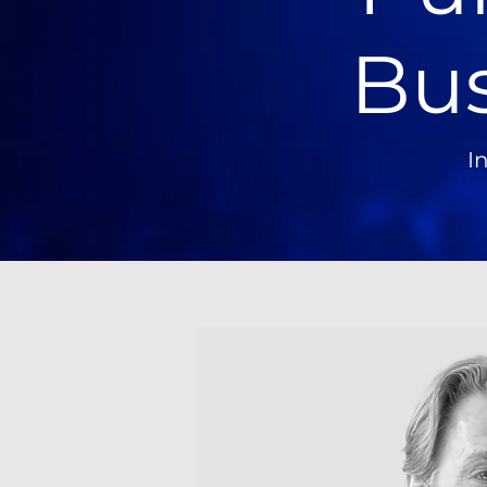
Bus
I