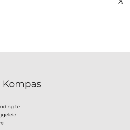
e Kompas
nding te
ggeleid
re