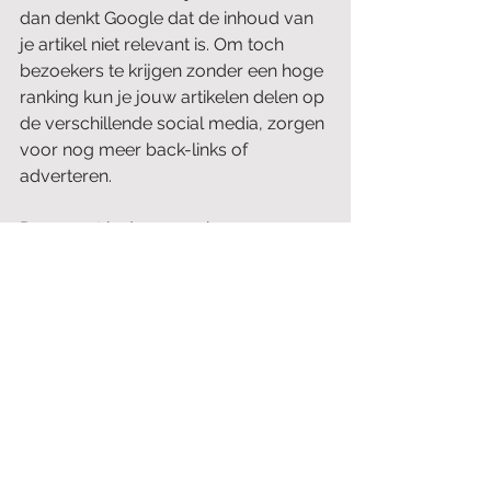
dan denkt Google dat de inhoud van 
je artikel niet relevant is. Om toch 
bezoekers te krijgen zonder een hoge 
ranking kun je jouw artikelen delen op 
de verschillende social media, zorgen 
voor nog meer back-links of 
adverteren. 
Daarnaast is de opmaak en 
leesbaarheid van je artikel belangrijk 
om bezoekers even op je site ‘vast te 
houden’ en is bewezen dat 
afbeeldingen de time-on-site 
verlengen.
Nummer 1 worden in Google | 
Vraag een SEO specialist
SEO specialisten zijn elke dag bezig 