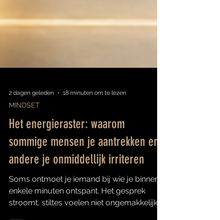
2 dagen geleden
18 minuten om te lezen
MINDSET
Het energieraster: waarom
sommige mensen je aantrekken en
andere je onmiddellijk irriteren
Soms ontmoet je iemand bij wie je binnen
enkele minuten ontspant. Het gesprek