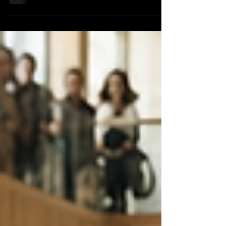
stroomt, stiltes voelen niet ongemakkelijk
en je hebt het gevoel dat je jezelf niet
voortdurend hoeft uit te leggen. Bij iemand
anders gebeurt precies het
tegenovergestelde. Diegene heeft nog
nauwelijks iets verkeerds gezegd, maar je
voelt weerstand. Je wordt onrustig, kritisch
of vermoeid. Misschien irriteert het tempo
waarin iemand praat je. Misschien de
manier waarop diegene naar je kijkt, twijfe