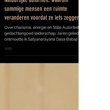
2 dagen geleden
13 minuten om te lezen
MINDSET
Natuurlijke autoriteit: waarom
sommige mensen een ruimte
veranderen voordat ze iets zeggen
Over charisma, energie en Stille Autoriteit
gedachtengoed leiderschap. Jaren geleden
ontmoette ik Satyanarayana Dasa Babaji in
Faridabad, India. Hij was een spiritueel
leraar met volgers over de hele wereld.
Tijdens onze ontmoeting vroeg hij of hij bij
mij kon logeren wanneer hij Nederland
bezocht. Wat mij vooral bijbleef, was niet
alleen wat hij vertelde. Het was de rust die
hij uitstraalde. Er zat iets mystieks in zijn
aanwezigheid, maar tegelijkertijd ook iets