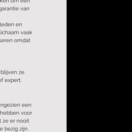
ijken om een 
arantie van 
eleden en 
lichaam vaak 
tseren omdat 
 
blijven ze 
f expert.
ongezien een 
e hebben voor 
 ze er nooit 
bezig zijn. 