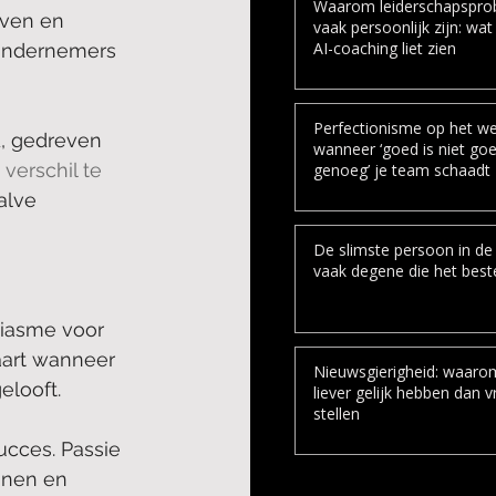
Waarom leiderschapspro
ven en 
vaak persoonlijk zijn: wat
AI-coaching liet zien
 ondernemers 
Perfectionisme op het we
, gedreven 
wanneer ‘goed is niet go
erschil te 
genoeg’ je team schaadt
alve 
De slimste persoon in de 
vaak degene die het beste
siasme voor 
aart wanneer 
Nieuwsgierigheid: waar
elooft.
liever gelijk hebben dan 
stellen
ucces. Passie 
nnen en 