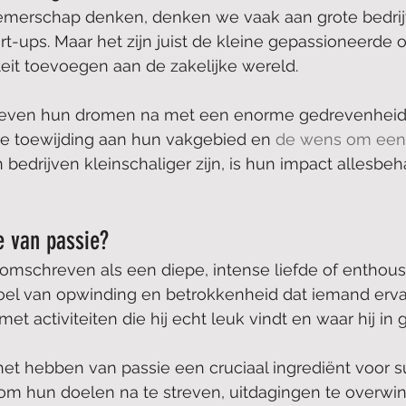
emerschap denken, denken we vaak aan grote bedrij
t-ups. Maar het zijn juist de kleine gepassioneerde
iteit toevoegen aan de zakelijke wereld.
treven hun dromen na met een enorme gedrevenheid
e toewijding aan hun vakgebied en 
de wens om een v
 bedrijven kleinschaliger zijn, is hun impact allesbeh
ie van passie?
omschreven als een diepe, intense liefde of enthou
evoel van opwinding en betrokkenheid dat iemand erv
met activiteiten die hij echt leuk vindt en waar hij in g
et hebben van passie een cruciaal ingrediënt voor s
 om hun doelen na te streven, uitdagingen te overwi