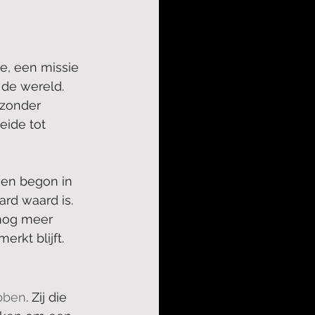
e, een missie 
de wereld. 
 zonder 
eide tot 
ken begon in 
ard waard is. 
 nog meer 
rkt blijft. 
ebben
. Zij die 