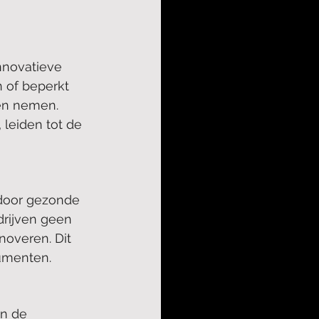
nnovatieve 
n of beperkt 
en nemen. 
leiden tot de 
door gezonde 
drijven geen 
overen. Dit 
umenten.
n de 