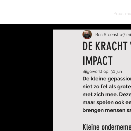
BEN STEENSTRA
Praat me
Ben Steenstra
7 m
DE KRACHT 
IMPACT
Bijgewerkt op:
30 jun
De kleine gepassio
niet zo fel als gro
met zich mee. Deze
maar spelen ook ee
brengen mensen sa
Kleine ondernemer