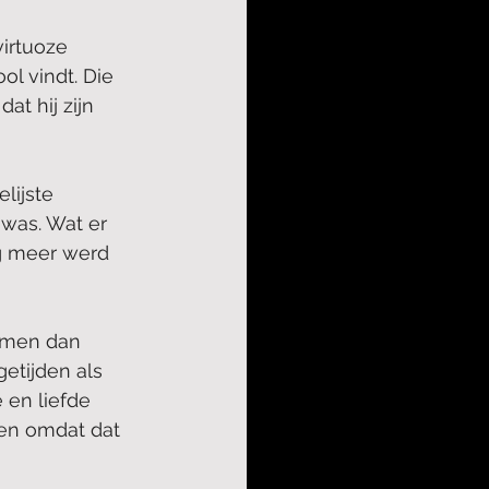
irtuoze 
ol vindt. Die 
t hij zijn 
lijste 
was. Wat er 
g meer werd 
mmen dan 
etijden als 
 en liefde 
en omdat dat 