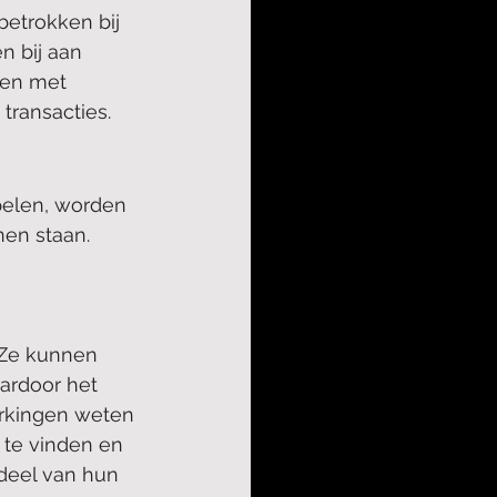
etrokken bij 
 bij aan 
den met 
transacties.
pelen, worden 
en staan. 
 Ze kunnen 
ardoor het 
erkingen weten 
 te vinden en 
rdeel van hun 