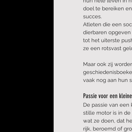
hun hele leven in h
doel te bereiken e
succes.
Atleten die een soc
dierbaren opgeven 
tot het uiterste pu
ze een rotsvast gel
Maar ook zij worden
geschiedenisboeken 
vaak nog aan hun sp
Passie voor een klei
De passie van een 
stille motor is in 
wat ze doen, dat he
rijk, beroemd of gr