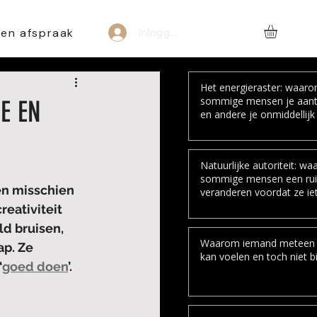
een afspraak
Inloggen
Het energieraster: waar
sommige mensen je aant
E EN
en andere je onmiddellijk 
Natuurlijke autoriteit: w
sommige mensen een ru
n misschien 
veranderen voordat ze ie
zeggen
eativiteit 
d bruisen, 
Waarom iemand meteen
p. Ze 
kan voelen en toch niet bi
‘
goed doen
’
.