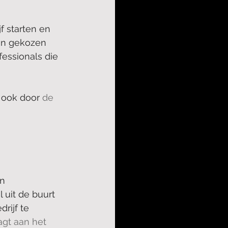
f starten en 
un gekozen 
essionals die 
 ook door 
de 
n 
uit de buurt 
rijf te 
agt aan het 