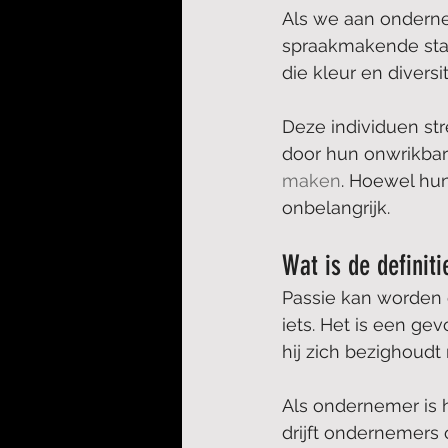
Als we aan ondern
spraakmakende star
die kleur en divers
Deze individuen s
door hun onwrikbar
maken
. Hoewel hun
onbelangrijk.
Wat is de definit
Passie kan worden 
iets. Het is een g
hij zich bezighoudt 
Als ondernemer is h
drijft ondernemers