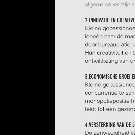
algemene welzijn
2.INNOVATIE EN CREATIVI
Kleine gepassionee
ideeën naar de mark
door bureaucratie,
Hun creativiteit e
ontwikkeling van u
3.ECONOMISCHE GROEI E
Kleine gepassionee
concurrentie te sti
monopoliepositie h
leidt tot een gez
4.VERSTERKING VAN DE 
De aanwezigheid va