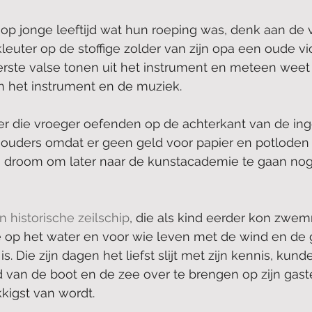
p jonge leeftijd wat hun roeping was, denk aan de v
kleuter op de stoffige zolder van zijn opa een oude vio
erste valse tonen uit het instrument en meteen weet da
n het instrument en de muziek.
r die vroeger oefenden op de achterkant van de inge
n ouders omdat er geen geld voor papier en potloden 
jn droom om later naar de kunstacademie te gaan no
 historische zeilschip
, die als kind eerder kon zwe
 op het water en voor wie leven met de wind en de g
. Die zijn dagen het liefst slijt met zijn kennis, kunde
 van de boot en de zee over te brengen op zijn gast
kkigst van wordt.