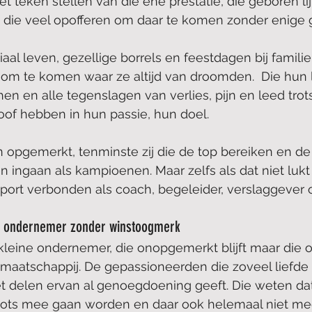
et teken stellen van die ene prestatie, die geboren l
n die veel opofferen om daar te komen zonder enige g
iaal leven, gezellige borrels en feestdagen bij famili
om te komen waar ze altijd van droomden.  Die hun 
shen en alle tegenslagen van verlies, pijn en leed tro
oof hebben in hun passie, hun doel.
 opgemerkt, tenminste zij die de top bereiken en de
ingaan als kampioenen. Maar zelfs als dat niet lukt 
ort verbonden als coach, begeleider, verslaggever o
ne ondernemer zonder winstoogmerk 
kleine ondernemer, die onopgemerkt blijft maar die 
de maatschappij. De gepassioneerden die zoveel liefd
t delen ervan al genoegdoening geeft. Die weten dat
oots mee gaan worden en daar ook helemaal niet mee 