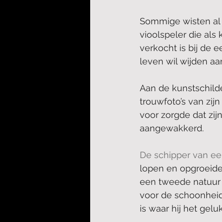
Sommige wisten al o
vioolspeler die als 
verkocht is bij de e
leven wil wijden aa
Aan de kunstschilde
trouwfoto’s van zij
voor zorgde dat zi
aangewakkerd.
De schipper van een
lopen en opgroeide
een tweede natuur is
voor de schoonheid
is waar hij het gelu