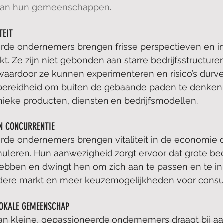
 van hun gemeenschappen
.
TEIT
rde ondernemers brengen frisse perspectieven en i
t. Ze zijn niet gebonden aan starre bedrijfsstructure
 waardoor ze kunnen experimenteren en risico’s durv
n bereidheid om buiten de gebaande paden te denken, 
nieke producten, diensten en bedrijfsmodellen.
N CONCURRENTIE
rde ondernemers brengen vitaliteit in de economie 
muleren. Hun aanwezigheid zorgt ervoor dat grote be
ebben en dwingt hen om zich aan te passen en te inn
ondere markt en meer keuzemogelijkheden voor cons
LOKALE GEMEENSCHAP
n kleine, gepassioneerde ondernemers draagt bij aa