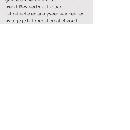
werkt. Besteed wat tijd aan 
zelfreflectie en analyseer wanneer en 
waar je je het meest creatief voelt. 
Voor mij is dat ene tafeltje op het 
strand op dat idyllisch vakantie eiland. 
Maar omdat ik daar niet 12 maanden 
per jaar kan en wil zijn, probeer ik dat 
gevoel zoveel mogelijk binnen mijn 
eigen kantoor te bereiken. Mijn 
schermafbeelding van de zee en mijn 
kleine palmboompje komen er niet bij 
in de buurt, maar geven wel net dat 
vertrouwde gevoel alsof ik daar weer 
zit. 
Creativiteit