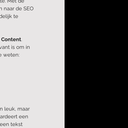
te. Met de 
en naar de SEO 
lijk te 
 
Content
. 
ant is om in 
e weten:
jn leuk, maar 
aardeert een 
een tekst 