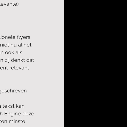
levante) 
onele flyers 
iet nu al het 
an ook als 
 zij denkt dat 
ent relevant 
 geschreven 
n tekst kan 
ch Engine deze 
 ten minste 