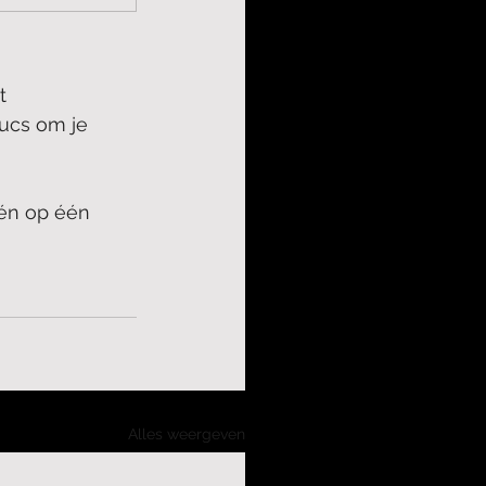
t 
ucs om je 
én op één 
Alles weergeven