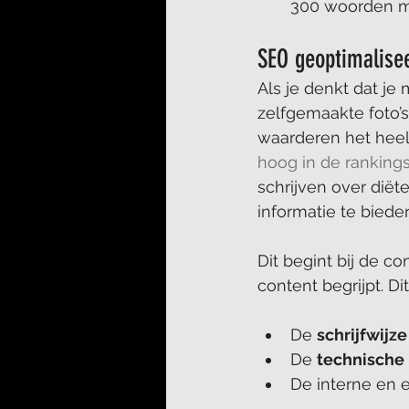
300 woorden m
SEO geoptimalisee
Als je denkt dat je
zelfgemaakte foto’s
waarderen het heel 
hoog in de ranking
schrijven over dië
informatie te bied
Dit begint bij de c
content begrijpt. D
De 
schrijfwijze
De 
technische 
De interne en 