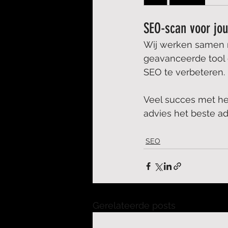
SEO-scan voor jo
Wij werken samen m
geavanceerde tool 
SEO te verbeteren. 
Veel succes met he
advies het beste adv
SEO
Gerelateerde posts