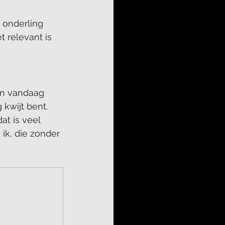
 onderling 
 relevant is 
en vandaag 
 kwijt bent. 
at is veel 
ik, die zonder 