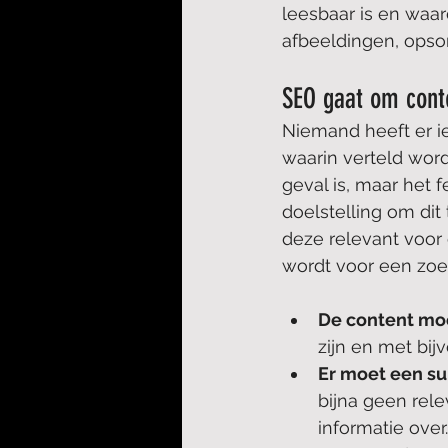
leesbaar is en waar
afbeeldingen, ops
SEO gaat om cont
Niemand heeft er ie
waarin verteld wordt
geval is, maar het f
doelstelling om dit
deze relevant voor 
wordt voor een zoe
De content moe
zijn en met bij
Er moet een su
bijna geen rel
informatie over