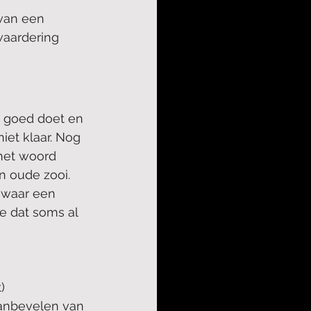
 van een 
waardering 
s goed doet en 
iet klaar. Nog 
het woord 
n oude zooi. 
 waar een 
e dat soms al 
)
aanbevelen van 