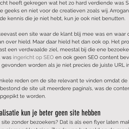
cht heeft gekregen wat het zo hard verdiende was S
de geeks en niet voor de creatieven zoals wij. Arrogan
 de kennis die je niet hebt, kun je ook niet benutten.
teevast een site waar de klant blij mee was en waar
n over hield. Maar daar hield het dan ook op. Het p
ast een verdwaalde ziel, meestal bij die ene bezoeker
t was 
ingericht op SEO
 en ook geen SEO content beva
evonden worden als je niet precies de juiste URL in
kele reden om de site relevant te vinden omdat de s
bestond de site uit meerdere pagina’s, was de conten
pgepikt te worden.
lisatie kun je beter geen site hebben
site zonder bezoekers? Dat is als een flyer laten ma