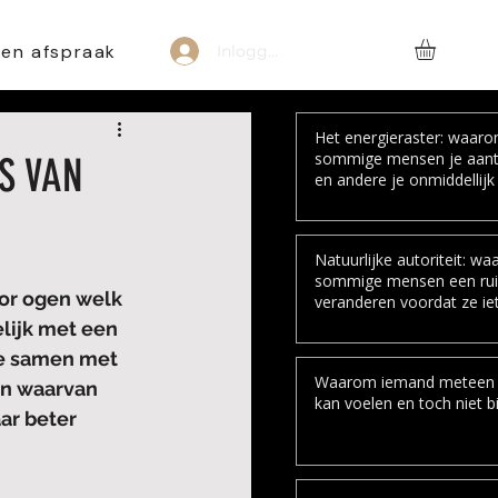
een afspraak
Inloggen
Het energieraster: waar
sommige mensen je aant
S VAN
en andere je onmiddellijk 
Natuurlijke autoriteit: w
sommige mensen een ru
or ogen welk 
veranderen voordat ze ie
zeggen
lijk met een 
we samen met 
Waarom iemand meteen
en waarvan 
kan voelen en toch niet bi
r beter 