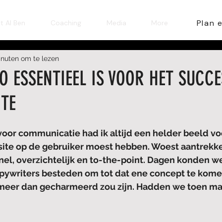
Plan 
t AI Ben
Coaching
Media
More
inuten om te lezen
 ESSENTIEEL IS VOOR HET SUCCE
TE
 voor communicatie had ik altijd een helder beeld vo
tsite op de gebruiker moest hebben. Woest aantrekke
nel, overzichtelijk en to-the-point. Dagen konden 
pywriters besteden om tot dat ene concept te kom
meer dan gecharmeerd zou zijn. Hadden we toen maa