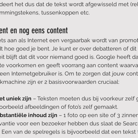
deert het dus dat de tekst wordt afgewisseld met (re
ommingstekens, tussenkoppen etc.
ent en nog eens content
ts aan als Internet een vergaarbak wordt van promoti
 hoe goed je bent. Je kunt er over debatteren of dit n
eit blijft dat dit voor niemand goed is. Google heeft d
 te voorkomen en geeft voorrang aan content waarvan
een Internetgebruiker is. Om te zorgen dat jouw cont
kmachine zijn er 2 basisvoorwaarden cruciaal:
t uniek zijn
 – Teksten moeten dus bij voorkeur zelf
voorbeeld afbeeldingen of foto’s zelf gemaakt.
bstantiële inhoud zijn
 – 1 foto op een site of 3 zinne
evantie voor een bezoeker hebben dus slaat de Sear
. Een van de spelregels is bijvoorbeeld dat een tekst