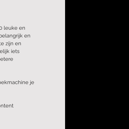
0 leuke en 
belangrijk en 
e zijn en 
ijk iets 
etere 
zoekmachine je 
ontent