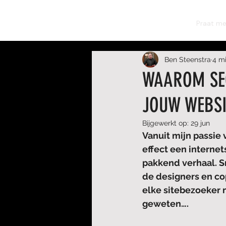
BEN STEENSTRA
Praat me
Ben Steenstra
4 m
WAAROM SEO
JOUW WEBSI
Bijgewerkt op:
29 jun
Vanuit mijn passie
effect een interne
pakkend verhaal. S
de designers en co
elke sitebezoeker 
geweten….