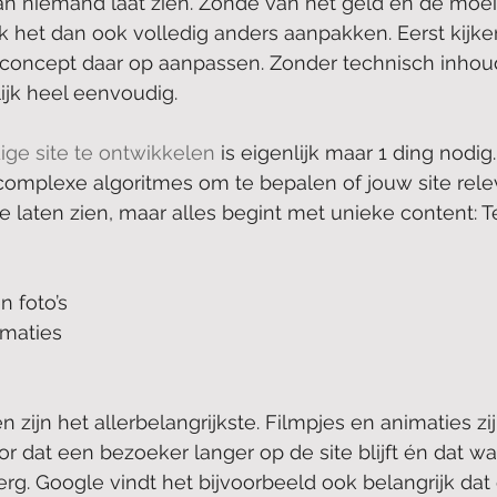
an niemand laat zien. Zonde van het geld en de moei
k het dan ook volledig anders aanpakken. Eerst kijk
concept daar op aanpassen. Zonder technisch inhoude
lijk heel eenvoudig.
ge site te ontwikkelen
 is eigenlijk maar 1 ding nodig.
omplexe algoritmes om te bepalen of jouw site relev
e laten zien, maar alles begint met unieke content: T
n foto’s
imaties
len zijn het allerbelangrijkste. Filmpjes en animaties zi
or dat een bezoeker langer op de site blijft én dat w
g. Google vindt het bijvoorbeeld ook belangrijk dat 