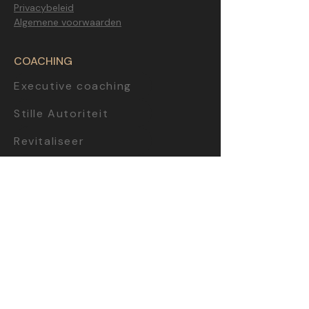
Privacybeleid
Algemene voorwaarden
COACHING
Executive coaching
Stille Autoriteit
Revitaliseer
Zingeving gedreven
Strategisch sparren
Start-up incubator
Team workshop
CONTEN