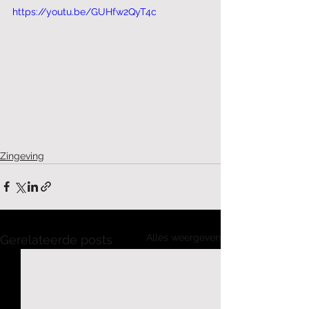
https://youtu.be/GUHfw2QyT4c
Zingeving
Alles weergeven
Gerelateerde posts