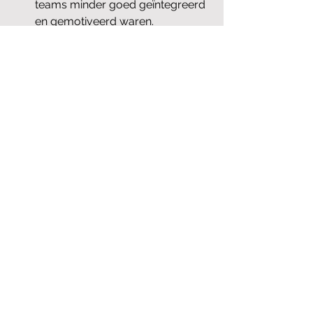
teams minder goed geïntegreerd 
en gemotiveerd waren.
Visionair Leiderschap:
Jobs:
 Tijdens de introductie van 
de iTunes Store voorzag Jobs 
een toekomst waarin digitale 
muziek de norm zou worden, 
lang voordat de industrie klaar 
was. Zijn visionaire benadering 
leidde tot baanbrekende 
veranderingen in de 
muziekindustrie.
Sculley:
 Sculley had moeite om 
buiten de bestaande markttrends 
te denken en miste vaak de 
visionaire benadering die Jobs 
kenmerkte. Dit leidde tot een 