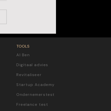
oordat je je er klaar voor voelt:
artende ondernemers eerlijk
d kunnen krijgen
TOOLS
AI Ben
Digitaal advies
Revitaliseer
Startup Academy
Ondernemerstest
Freelance test