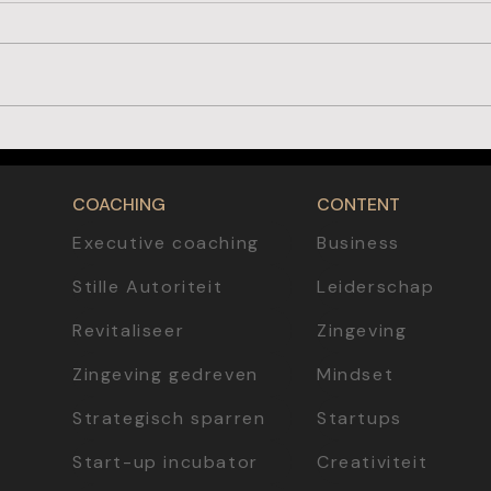
Flow voor ondernemers: waarom rustige
Begin v
focus geen stemming is, maar een
hoe st
vaardigheid
betaal
COACHING
CONTENT
Executive coaching
Business
Stille Autoriteit
Leiderschap
Revitaliseer
Zingeving
Zingeving gedreven
Mindset
Strategisch sparren
Startups
Start-up incubator
Creativiteit