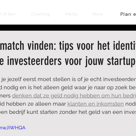
Plan 
t AI Ben
Coaching
Media
More
match vinden: tips voor het identi
e investeerders voor jouw startup
je jezelf eerst moet stellen is of je echt investeerder
nodig en is het alleen geld waar je naar op zoek be
mers 
denken dat ze geld nodig hebben om hun bedrijf
eid hebben ze alleen maar 
klanten en inkomsten
 nod
een bedrijf kunt starten zonder het geld van een inve
rEmwJIWHQA