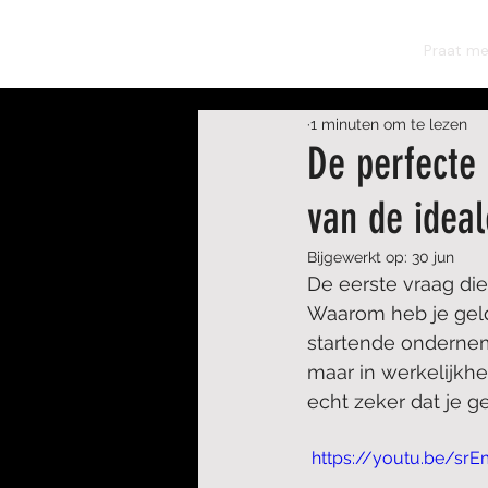
BEN STEENSTRA
Praat me
1 minuten om te lezen
De perfecte 
van de ideal
Bijgewerkt op:
30 jun
De eerste vraag die 
Waarom heb je geld 
startende onderne
maar in werkelijkh
echt zeker dat je g
 https://youtu.be/s