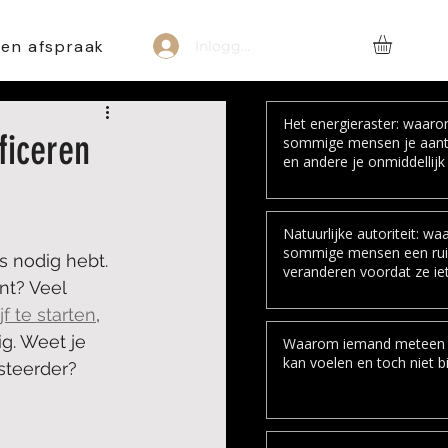
een afspraak
Inloggen
Het energieraster: waar
ficeren
sommige mensen je aant
en andere je onmiddellijk 
Natuurlijke autoriteit: w
sommige mensen een ru
s nodig hebt. 
veranderen voordat ze ie
nt? Veel 
zeggen
 te starten
, 
ig. Weet je 
Waarom iemand meteen
kan voelen en toch niet bi
steerder? 