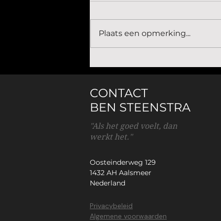
Plaats een opmerking...
Ondernemerschap begint niet met een
idee, maar met inkomsten
CONTACT
BEN STEENSTRA
"Als het goed voelt, dan
werkt het."
Oosteinderweg 129
1432 AH Aalsmeer
Nederland
Privacybeleid
Algemene voorwaarden