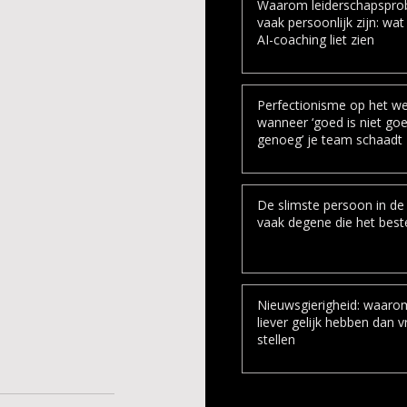
Waarom leiderschapspro
vaak persoonlijk zijn: wat
AI-coaching liet zien
Perfectionisme op het we
wanneer ‘goed is niet go
genoeg’ je team schaadt
De slimste persoon in de 
vaak degene die het beste
Nieuwsgierigheid: waar
liever gelijk hebben dan 
stellen