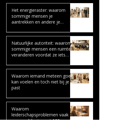
Het energieraster: waarom
sommige mensen je
aantrekken en andere je
onmiddellijk irriteren
Natuurlijke autoriteit: waarom
sommige mensen een ruimte
veranderen voordat ze iets
zeggen
Waarom iemand meteen goed
kan voelen en toch niet bij je
past
Waarom
leiderschapsproblemen vaak
persoonlijk zijn: wat 120 uur AI-
coaching liet zien